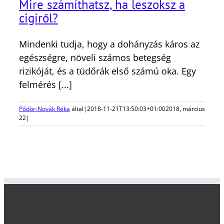
Mire számíthatsz, ha leszoksz a
cigiről?
Mindenki tudja, hogy a dohányzás káros az
egészségre, növeli számos betegség
rizikóját, és a tüdőrák első számú oka. Egy
felmérés [...]
Pődör-Novák Réka
által
|
2018-11-21T13:50:03+01:00
2018, március
22
|