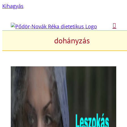
Kihagyás
dohányzás