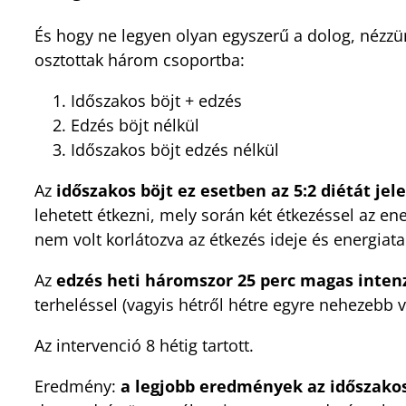
És hogy ne legyen olyan egyszerű a dolog, nézzü
osztottak három csoportba:
Időszakos böjt + edzés
Edzés böjt nélkül
Időszakos böjt edzés nélkül
Az
időszakos böjt ez esetben az 5:2 diétát jel
lehetett étkezni, mely során két étkezéssel az en
nem volt korlátozva az étkezés ideje és energiat
Az
edzés heti háromszor 25 perc magas intenz
terheléssel (vagyis hétről hétre egyre nehezebb v
Az intervenció 8 hétig tartott.
Eredmény:
a legjobb eredmények az időszakos