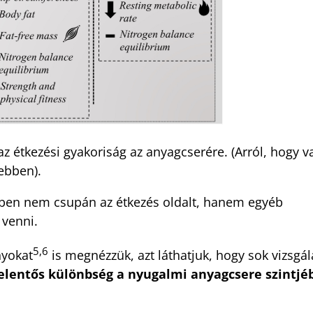
z étkezési gyakoriság az anyagcserére. (Arról, hogy v
bben).
ben nem csupán az étkezés oldalt, hanem egyéb
 venni.
5,
6
nyokat
is megnézzük, azt láthatjuk, hogy sok vizsgál
jelentős különbség a nyugalmi anyagcsere szintjé