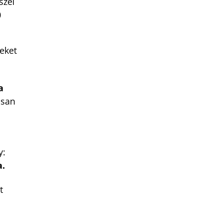
szel
0
eket
a
osan
y:
a.
t