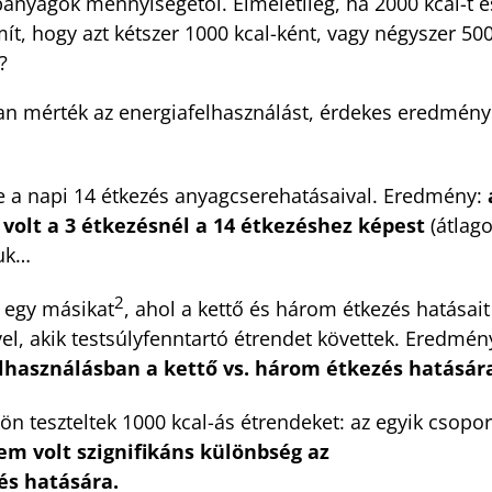
panyagok mennyiségétől. Elméletileg, ha 2000 kcal-t e
, hogy azt kétszer 1000 kcal-ként, vagy négyszer 50
?
an mérték az energiafelhasználást, érdekes eredmény
ze a napi 14 étkezés anyagcserehatásaival. Eredmény:
volt a 3 étkezésnél a 14 étkezéshez képest
(átlag
tuk…
2
 egy másikat
, ahol a kettő és három étkezés hatásait
el, akik testsúlyfenntartó étrendet követtek. Eredmén
elhasználásban a kettő vs. három étkezés hatásár
ön teszteltek 1000 kcal-ás étrendeket: az egyik csopor
em volt szignifikáns különbség az
és hatására.