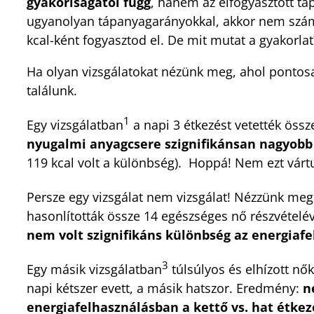
gyakoriságától függ
, hanem az elfogyasztott tá
ugyanolyan tápanyagarányokkal, akkor nem számít
kcal-ként fogyasztod el. De mit mutat a gyakorlat
Ha olyan vizsgálatokat nézünk meg, ahol pontos
találunk.
1
Egy vizsgálatban
a napi 3 étkezést vetették öss
nyugalmi anyagcsere szignifikánsan nagyobb 
119 kcal volt a különbség). Hoppá! Nem ezt vár
Persze egy vizsgálat nem vizsgálat! Nézzünk meg
hasonlították össze 14 egészséges nő részvételév
nem volt szignifikáns különbség az energiaf
3
Egy másik vizsgálatban
túlsúlyos és elhízott nők
napi kétszer evett, a másik hatszor. Eredmény:
n
energiafelhasználásban a kettő vs. hat étkez