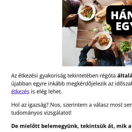
Az étkezési gyakoriság tekintetében régóta
által
újabban egyre inkább megkérdőjelezik az időszakos
étkezés
is elég lehet.
Hol az igazság? Nos, szerintem a válasz most s
tudományos vizsgálatot!
De mielőtt belemegyünk, tekintsük át, mik a g