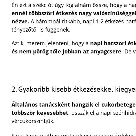
Én ezt a szekciót úgy foglalnám össze, hogy a 
ennél többszöri étkezés nagy valószínűségge
nézve.
A háromnál ritkább, napi 1-2 étkezés hat
tényezőtől is függenek.
Azt ki merem jelenteni, hogy a
napi hatszori é
és nem pörög tőle jobban az anyagcsere
. De 
2. Gyakoribb kisebb étkezésekkel kiegye
Általános tanácsként hangzik el cukorbetege
többször kevesebbet
, osszák el a napi szénhid
vércukorszintjük.
Ezzel kapcsolatban mutatok egy nagyon érdekes 