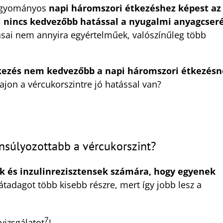
hagyományos
napi háromszori étkezéshez képest az
l nincs kedvezőbb hatással a nyugalmi anyagcser
ásai nem annyira egyértelműek, valószínűleg több
tkezés nem kedvezőbb a napi háromszori étkezésn
vajon a vércukorszintre jó hatással van?
nsúlyozottabb a vércukorszint?
k és inzulinrezisztensek számára, hogy egyenek
rátadagot több kisebb részre, mert így jobb lesz a
7
vizsgálatot
!