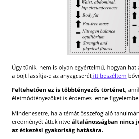
Úgy tűnik, nem is olyan egyértelmű, hogyan hat a
a böjt lassítja-e az anyagcserét
itt beszéltem
bőve
Feltehetően ez is többtényezős történet
, ami
életmódtényezőket is érdemes lenne figyelembe
Mindenesetre, ha a témát összefoglaló tanulmá
eredményét áttekintve
általánosságban nincs 
az étkezési gyakoriság hatására.