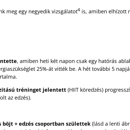
4
nk meg egy negyedik vizsgálatot
is, amiben elhízott 
entette
, amiben heti két napon csak egy hatórás abl
ergiaszükséglet 25%-át vitték be. A hét további 5 napj
artalma.
itású tréninget jelentett
(HIIT köredzés) progressz
olt az edzés).
 böjt + edzés csoportban születtek
(lásd a lenti ábr