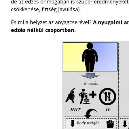
de az edzés önmagában is szuper eredményeket ok
csökkenése, fittség javulása).
És mi a helyzet az anyagcserével?
A nyugalmi an
edzés nélkül csoportban.