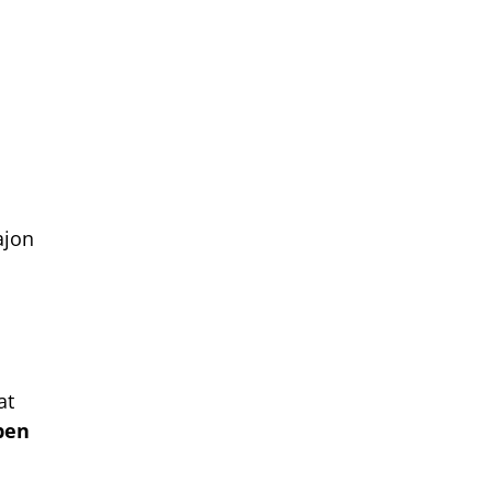
ajon
at
ben