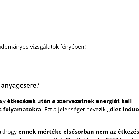
tudományos vizsgálatok fényében!
z anyagcsere?
ogy
étkezések után a szervezetnek energiát kell
s folyamatokra
. Ezt a jelenséget nevezik
„diet indu
sakhogy
ennek mértéke elsősorban nem az étkezé