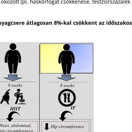
ozott (pl. haskörfogat csökkenése, testzsírszázalék
yagcsere átlagosan 8%-kal csökkent az időszakos