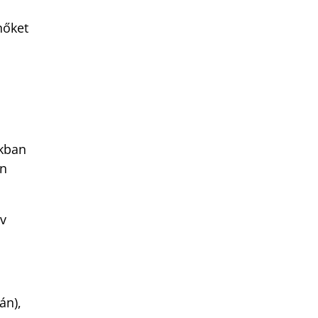
nőket
akban
án
ív
án),