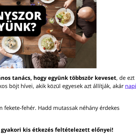
ános tanács, hogy együnk többször keveset
, de ezt
 böjt hívei, akik közül egyesek azt állítják, akár
napi
em fekete-fehér. Hadd mutassak néhány érdekes
yakori kis étkezés feltételezett előnyei!