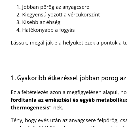
Jobban pörög az anyagcsere
Kiegyensúlyozott a vércukorszint
Kisebb az éhség
Hatékonyabb a fogyás
Lássuk, megállják-e a helyüket ezek a pontok a 
1. Gyakoribb étkezéssel jobban pörög a
Ez a feltételezés azon a megfigyelésen alapul, h
fordítania az emésztési és egyéb metaboliku
thermogenesis”
-nek.
Tény, hogy evés után az anyagcsere felpörög, c