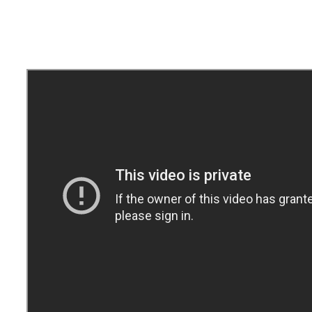
Pődör-Novák Réka
által
|
2021-04-08T16:55:38+02:00
2021, április
8
|
Ajánlott bejegyzések