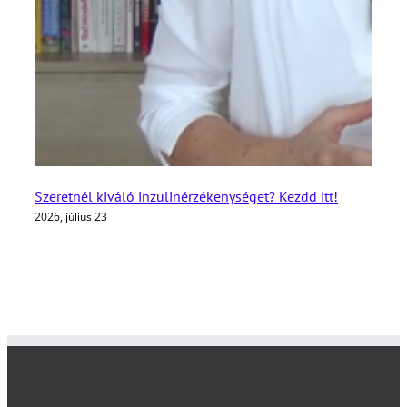
Szeretnél kiváló inzulinérzékenységet? Kezdd itt!
2026, július 23