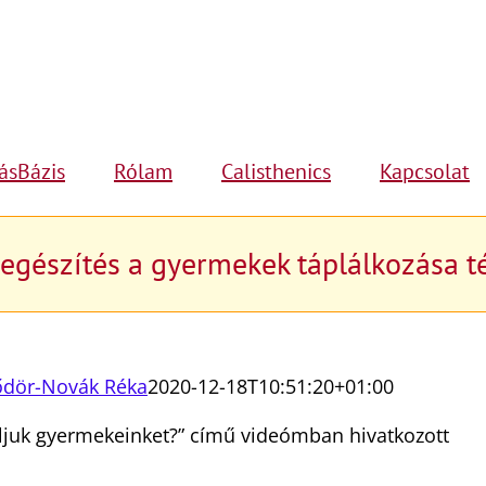
ásBázis
Rólam
Calisthenics
Kapcsolat
iegészítés a gyermekek táplálkozása 
ődör-Novák Réka
2020-12-18T10:51:20+01:00
ljuk gyermekeinket?” című videómban hivatkozott