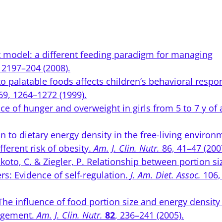
rust model: a different feeding paradigm for managing
 2197–204 (2008).
s to palatable foods affects children’s behavioral respo
9, 1264–1272 (1999).
ence of hunger and overweight in girls from 5 to 7 y of 
on to dietary energy density in the free-living environ
fferent risk of obesity.
Am. J. Clin. Nutr.
86, 41–47 (200
akoto, C. & Ziegler, P. Relationship between portion si
s: Evidence of self-regulation.
J. Am. Diet. Assoc.
106,
 J. The influence of food portion size and energy density
nagement.
Am. J. Clin. Nutr.
82
, 236–241 (2005).