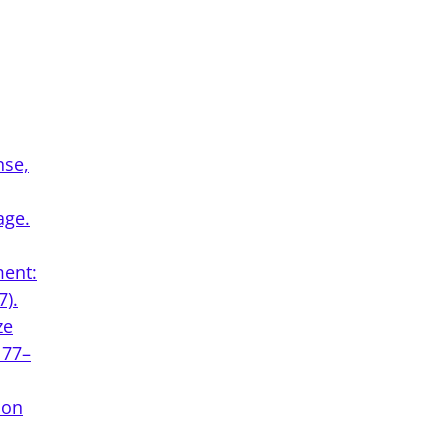
nse,
age.
ment:
7).
ze
 77–
 on