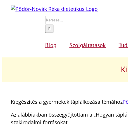
Kihagyás
Keresés...
Blog
Szolgáltatások
Tud
K
Kiegészítés a gyermekek táplálkozása témához
P
Az alábbiakban összegyűjtöttam a „Hogyan táplá
szakirodalmi forrásokat.