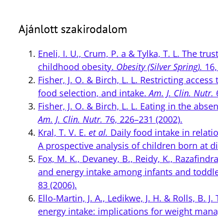
Ajánlott szakirodalom
Eneli, I. U., Crum, P. a & Tylka, T. L. The t
childhood obesity.
Obesity (Silver Spring).
16,
Fisher, J. O. & Birch, L. L. Restricting acces
food selection, and intake.
Am. J. Clin. Nutr.
6
Fisher, J. O. & Birch, L. L. Eating in the abs
Am. J. Clin. Nutr.
76, 226–231 (2002).
Kral, T. V. E.
et al.
Daily food intake in relati
A prospective analysis of children born at di
Fox, M. K., Devaney, B., Reidy, K., Razafindr
and energy intake among infants and toddler
83 (2006).
Ello-Martin, J. A., Ledikwe, J. H. & Rolls, B.
energy intake: implications for weight ma