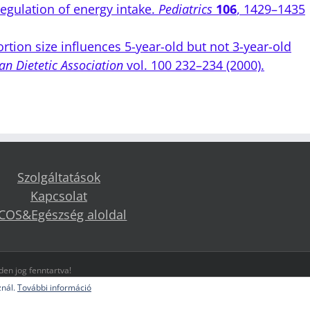
regulation of energy intake.
Pediatrics
106
, 1429–1435
 portion size influences 5-year-old but not 3-year-old
an Dietetic Association
vol. 100 232–234 (2000).
Szolgáltatások
Kapcsolat
COS&Egészség aloldal
en jog fenntartva!
znál.
További információ