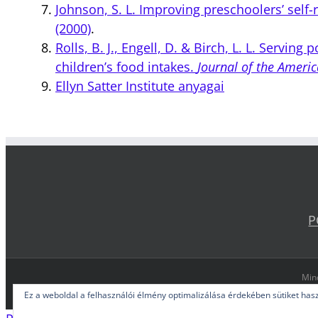
Johnson, S. L. Improving preschoolers’ self-
(2000)
.
Rolls, B. J., Engell, D. & Birch, L. L. Serving
children’s food intakes.
Journal of the Americ
Ellyn Satter Institute anyagai
P
Mind
Ez a weboldal a felhasználói élmény optimalizálása érdekében sütiket has