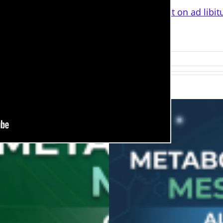
t diet versus an animal-based, ketogenic diet on ad libi