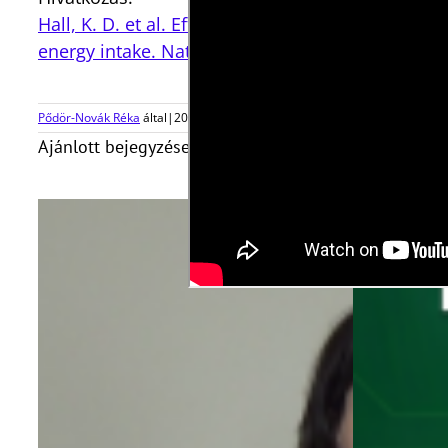
Hall, K. D. et al. Effect of a plant-based, low-fa
energy intake. Nat. Med. 27, 344–353 (2021).
Pődör-Novák Réka
által
|
2022-01-12T13:29:40+01:00
2022, január 12
|
Ajánlott bejegyzések