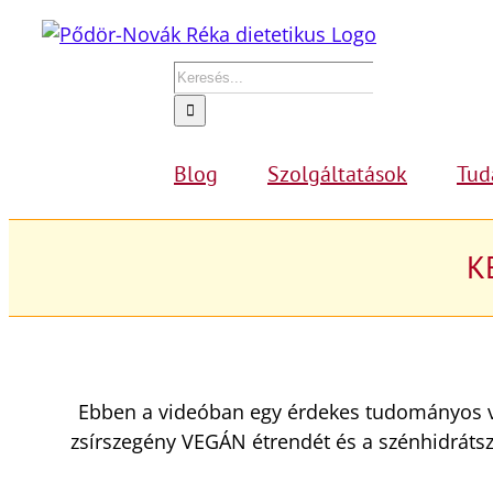
Kihagyás
Keresés...
Blog
Szolgáltatások
Tud
K
Ebben a videóban egy érdekes tudományos vi
zsírszegény VEGÁN étrendét és a szénhidráts