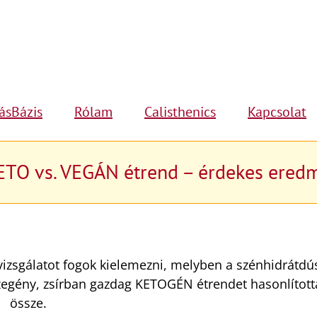
ásBázis
Rólam
Calisthenics
Kapcsolat
ETO vs. VEGÁN étrend – érdekes ered
zsgálatot fogok kielemezni, melyben a szénhidrátdú
zegény, zsírban gazdag KETOGÉN étrendet hasonlított
össze.