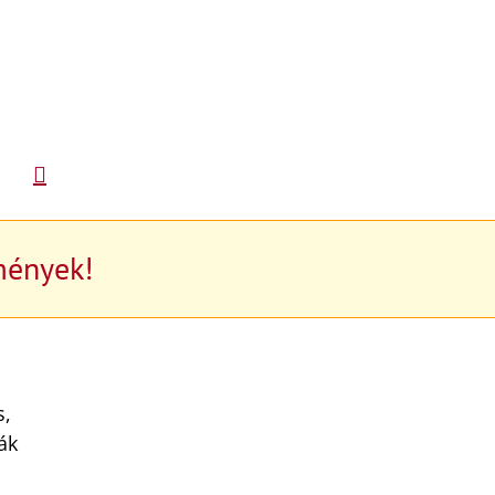
mények!
s,
ák