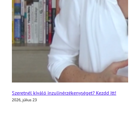
Szeretnél kiváló inzulinérzékenységet? Kezdd itt!
2026, július 23