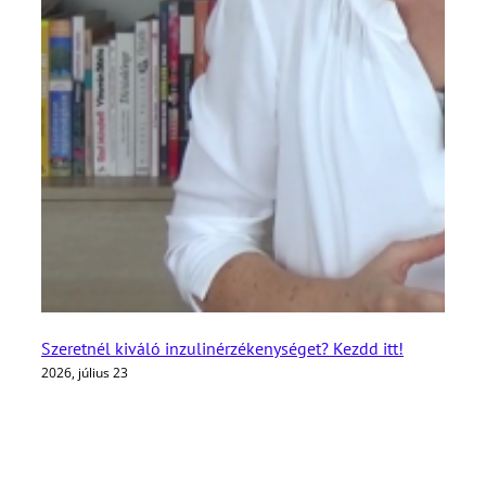
Szeretnél kiváló inzulinérzékenységet? Kezdd itt!
2026, július 23