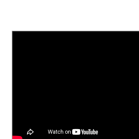
Kommentelés a videó
YouTube oldalán
Pődör-Novák Réka
által
|
2018-11-14T10:45:02+01:00
2018, október
19
|
Ajánlott bejegyzések