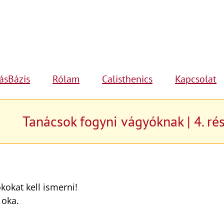
ásBázis
Rólam
Calisthenics
Kapcsolat
Tanácsok fogyni vágyóknak | 4. ré
kokat kell ismerni!
 oka.