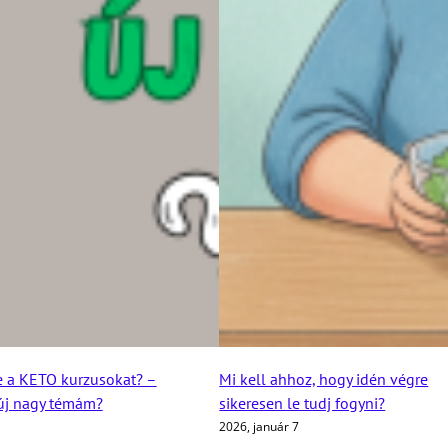
e a KETO kurzusokat? –
Mi kell ahhoz, hogy idén végre
 új nagy témám?
sikeresen le tudj fogyni?
2026, január 7