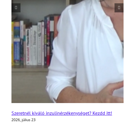
Szeretnél kiváló inzulinérzékenységet? Kezdd itt!
2026, július 23