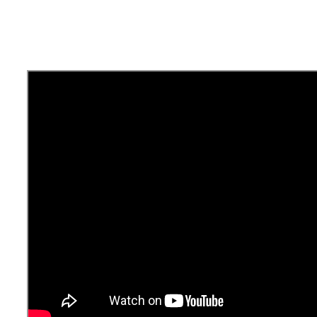
Ha szeretnél hozzászólni a videóhoz, nyisd
meg a
YouTube-on
! A videó alatt tudsz
kommentelni.
Pődör-Novák Réka
által
|
2018-11-14T10:54:29+01:00
2018, július
20
|