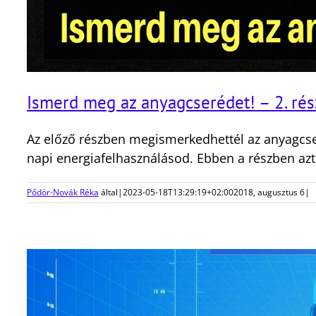
Ismerd meg az anyagcserédet! – 2. rés
Az előző részben megismerkedhettél az anyagcser
napi energiafelhasználásod. Ebben a részben azt v
Pődör-Novák Réka
által
|
2023-05-18T13:29:19+02:00
2018, augusztus 6
|