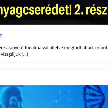
z
e alapvető fogalmaival, illetve megtudhattad, miből 
izsgáljuk [...]