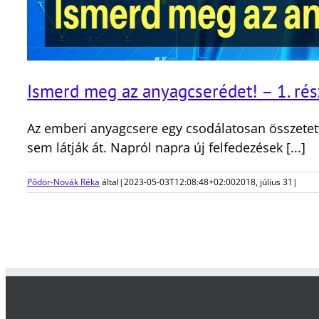
Ismerd meg az anyagcserédet! – 1. rés
Az emberi anyagcsere egy csodálatosan összetet
sem látják át. Napról napra új felfedezések [...]
Pődör-Novák Réka
által
|
2023-05-03T12:08:48+02:00
2018, július 31
|