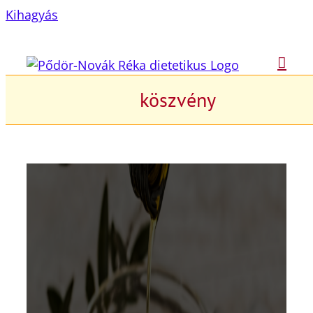
Kihagyás
köszvény