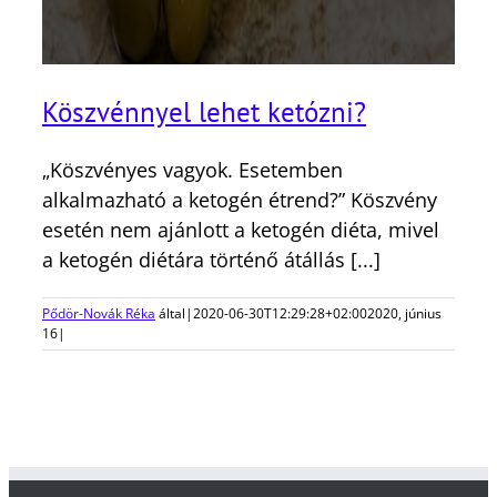
Köszvénnyel lehet ketózni?
„Köszvényes vagyok. Esetemben
alkalmazható a ketogén étrend?” Köszvény
esetén nem ajánlott a ketogén diéta, mivel
a ketogén diétára történő átállás [...]
Pődör-Novák Réka
által
|
2020-06-30T12:29:28+02:00
2020, június
16
|