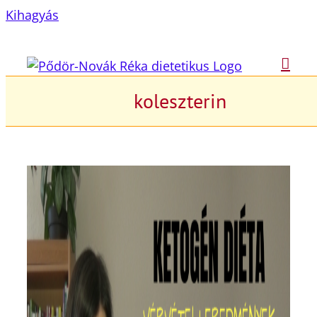
Kihagyás
koleszterin