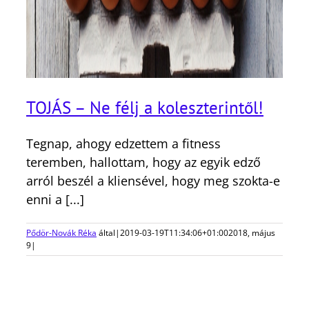
TOJÁS – Ne félj a koleszterintől!
Tegnap, ahogy edzettem a fitness
teremben, hallottam, hogy az egyik edző
arról beszél a kliensével, hogy meg szokta-e
enni a [...]
Pődör-Novák Réka
által
|
2019-03-19T11:34:06+01:00
2018, május
9
|