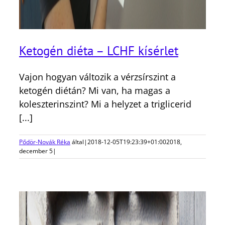
Ketogén diéta – LCHF kísérlet
Vajon hogyan változik a vérzsírszint a
ketogén diétán? Mi van, ha magas a
koleszterinszint? Mi a helyzet a triglicerid
[...]
Pődör-Novák Réka
által
|
2018-12-05T19:23:39+01:00
2018,
december 5
|