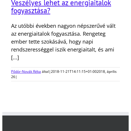
Veszélyes lehet az energiaitalok
fogyasztása?
Az utóbbi években nagyon népszerűvé vált
az energiaitalok fogyasztása. Rengeteg
ember tette szokásává, hogy napi
rendszerességgel iszik energiaitalt, és ami
[...]
Pődör-Novák Réka
által
|
2018-11-21T14:11:15+01:00
2018, április
26
|