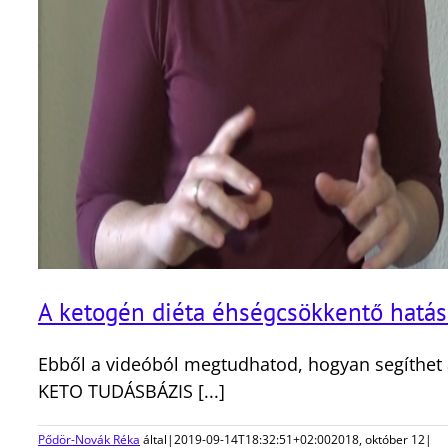
A ketogén diéta éhségcsökkentő hatás
Ebből a videóból megtudhatod, hogyan segíthet 
KETO TUDÁSBÁZIS [...]
Pődör-Novák Réka
által
|
2019-09-14T18:32:51+02:00
2018, október 12
|