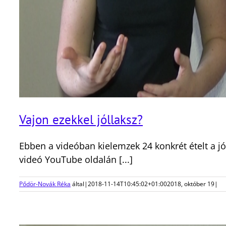
Vajon ezekkel jóllaksz?
Ebben a videóban kielemzek 24 konkrét ételt a 
videó YouTube oldalán [...]
Pődör-Novák Réka
által
|
2018-11-14T10:45:02+01:00
2018, október 19
|