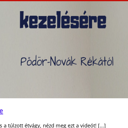
se
a túlzott étvágy, nézd meg ezt a videót! [...]