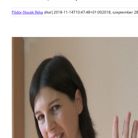
Pődör-Novák Réka
által
|
2018-11-14T10:47:48+01:00
2018, szeptember 2