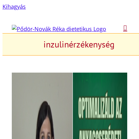
Kihagyás
inzulinérzékenység