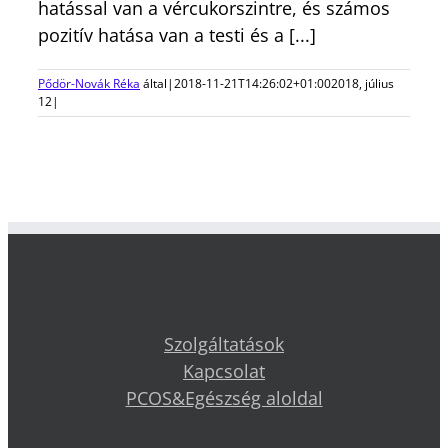
hatással van a vércukorszintre, és számos
pozitív hatása van a testi és a [...]
Pődör-Novák Réka
által
|
2018-11-21T14:26:02+01:00
2018, július
12
|
Szolgáltatások
Kapcsolat
PCOS&Egészség aloldal