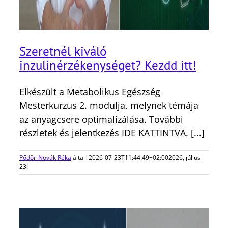
Szeretnél kiváló
inzulinérzékenységet? Kezdd itt!
Elkészült a Metabolikus Egészség
Mesterkurzus 2. modulja, melynek témája
az anyagcsere optimalizálása. További
részletek és jelentkezés IDE KATTINTVA. [...]
Pődör-Novák Réka
által
|
2026-07-23T11:44:49+02:00
2026, július
23
|