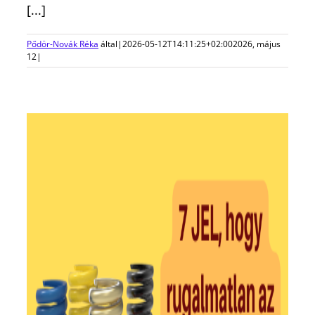
[...]
Pődör-Novák Réka
által
|
2026-05-12T14:11:25+02:00
2026, május
12
|