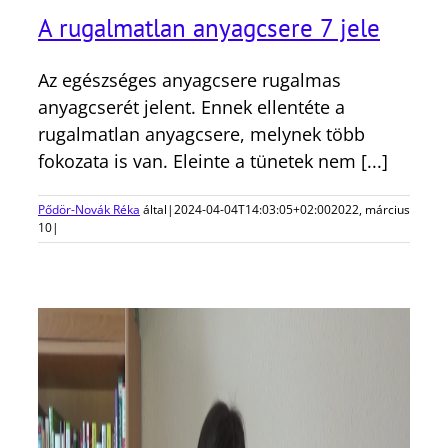
A rugalmatlan anyagcsere 7 jele
Az egészséges anyagcsere rugalmas
anyagcserét jelent. Ennek ellentéte a
rugalmatlan anyagcsere, melynek több
fokozata is van. Eleinte a tünetek nem [...]
Pődör-Novák Réka
által
|
2024-04-04T14:03:05+02:00
2022, március
10
|