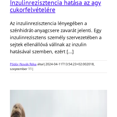
Inzulinrezisztencia hatása az agy
cukorfelvételére
Az inzulinrezisztencia lényegében a
szénhidrát-anyagcsere zavarát jelenti. Egy
inzulinrezisztens személy szervezetében a
sejtek ellenállóvá vállnak az inzulin
hatásával szemben, ezért [...]
Pődör-Novák Réka
által
|
2024-04-11T13:54:23+02:00
2018,
szeptember 11
|