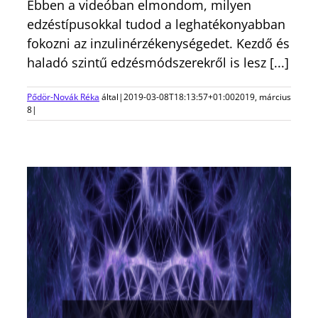
Ebben a videóban elmondom, milyen
edzéstípusokkal tudod a leghatékonyabban
fokozni az inzulinérzékenységedet. Kezdő és
haladó szintű edzésmódszerekről is lesz [...]
Pődör-Novák Réka
által
|
2019-03-08T18:13:57+01:00
2019, március
8
|