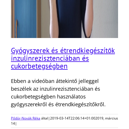
Gyógyszerek és étrendkiegészítők
inzulinrezisztenciában és
cukorbetegségben
Ebben a videóban áttekintő jelleggel
beszélek az inzulinrezisztenciában és
cukorbetegségben használatos
gyógyszerekről és étrendkiegészítőkről.
Pődör-Novák Réka
által
|
2019-03-14T22:06:14+01:00
2019, március
14
|