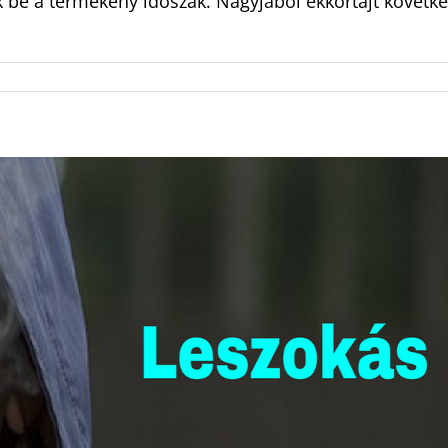
k be a termékeny időszak. Nagyjából ekkortájt követke