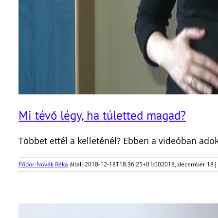
Mi tévő légy, ha túletted magad?
Többet ettél a kelleténél? Ebben a videóban adok
Pődör-Novák Réka
által
|
2018-12-18T18:36:25+01:00
2018, december 18
|