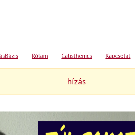
ásBázis
Rólam
Calisthenics
Kapcsolat
hízás