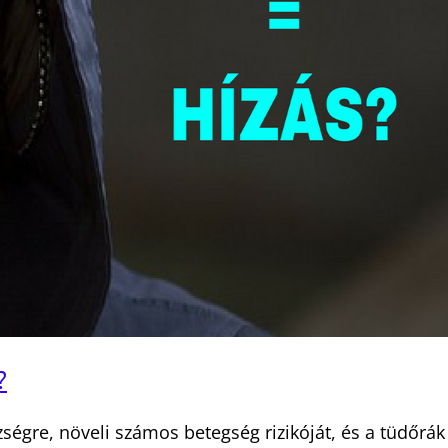
?
égre, növeli számos betegség rizikóját, és a tüdőrák