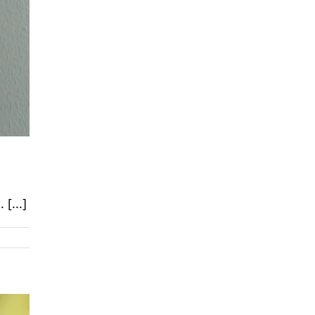
[...]