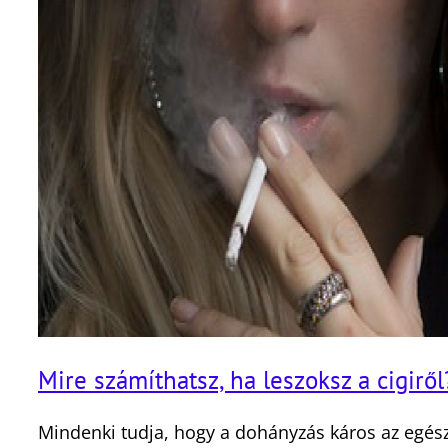
Mire számíthatsz, ha leszoksz a cigiről
Mindenki tudja, hogy a dohányzás káros az egészs