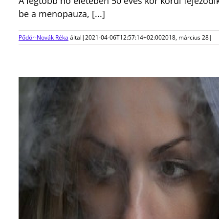
A legtöbb nő életében 50 éves kor körül fejeződi
be a menopauza, [...]
Pődör-Novák Réka
által
|
2021-04-06T12:57:14+02:00
2018, március 28
|