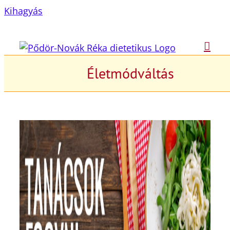
Kihagyás
Életmódváltás