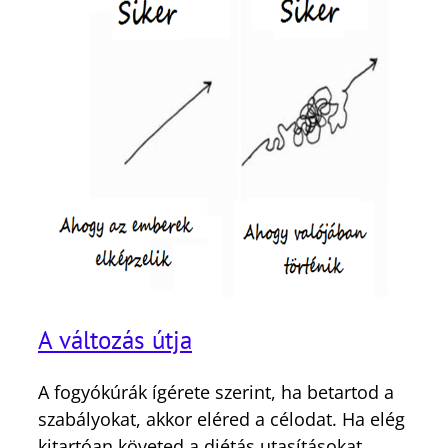
A változás útja
A fogyókúrák ígérete szerint, ha betartod a
szabályokat, akkor eléred a célodat. Ha elég
kitartóan követed a diétás utasításokat,