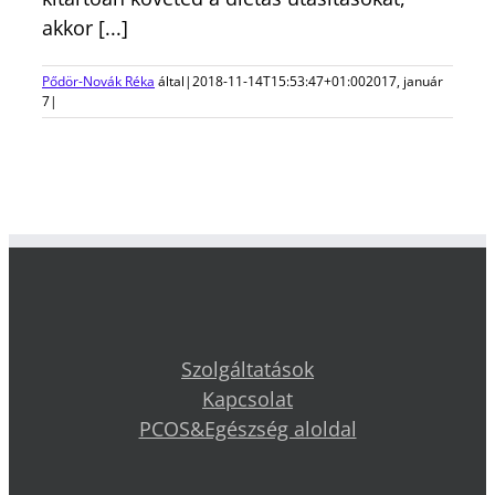
akkor [...]
Pődör-Novák Réka
által
|
2018-11-14T15:53:47+01:00
2017, január
7
|
Szolgáltatások
Kapcsolat
PCOS&Egészség aloldal