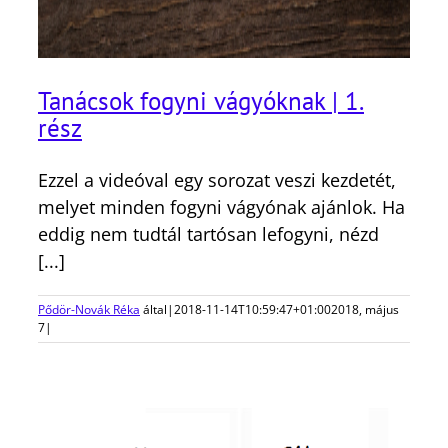
Tanácsok fogyni vágyóknak | 1.
rész
Ezzel a videóval egy sorozat veszi kezdetét,
melyet minden fogyni vágyónak ajánlok. Ha
eddig nem tudtál tartósan lefogyni, nézd
[...]
Pődör-Novák Réka
által
|
2018-11-14T10:59:47+01:00
2018, május
7
|