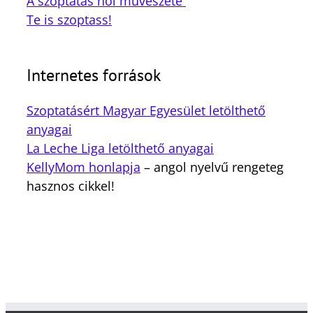
A szoptatás női művészete
Te is szoptass!
Internetes források
Szoptatásért Magyar Egyesület letölthető
anyagai
La Leche Liga letölthető anyagai
KellyMom honlapja
– angol nyelvű rengeteg
hasznos cikkel!