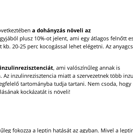
következtében
a dohányzás növeli az
nagyjából plusz 10%-ot jelent, ami egy átlagos felnőtt e
át kb. 20-25 perc kocogással lehet elégetni. Az anyagc
inzulinrezisztenciát
, ami valószínűleg annak is
 Az inzulinrezisztencia miatt a szervezetnek több inzu
megfelelő tartományba tudja tartani. Nem csoda, hogy
ásának kockázatát is növeli!
nűleg fokozza a leptin hatását az agyban. Mivel a lepti