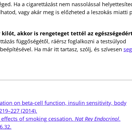
ed. Ha a cigarettázást nem nassolással helyettesíte
hatod, vagy akár meg is előzheted a leszokás miatti 
 kilót, akkor is rengeteget tettél az egészségedér
tázás függőségétől, ráérsz foglalkozni a testsúlyod
eépítésével. Ha már itt tartasz, szólj, és szívesen
seg
tion on beta-cell function, insulin sensitivity, body
219–227 (2014).
 effects of smoking cessation.
Nat Rev Endocrinol
.
6.32.