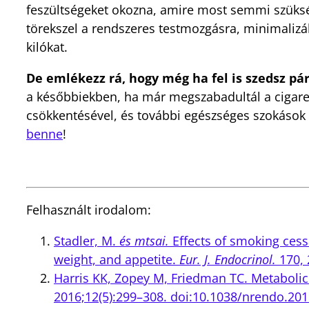
feszültségeket okozna, amire most semmi szükség
törekszel a rendszeres testmozgásra, minimalizál
kilókat.
De emlékezz rá, hogy még ha fel is szedsz pár
a későbbiekben, ha már megszabadultál a cigaret
csökkentésével, és további egészséges szokások b
benne
!
Felhasznált irodalom:
Stadler, M.
és mtsai.
Effects of smoking cessa
weight, and appetite.
Eur. J. Endocrinol.
170, 
Harris KK, Zopey M, Friedman TC. Metabolic
2016;12(5):299–308. doi:10.1038/nrendo.201