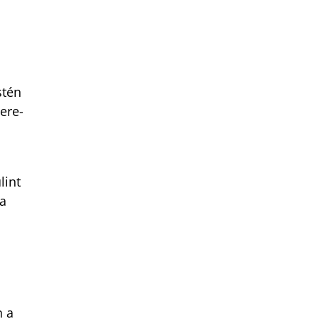
stén
sere-
lint
 a
n a