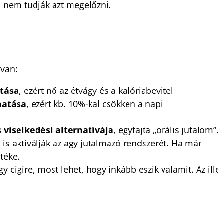
n nem tudják azt megelőzni.
 van:
atása
, ezért nő az étvágy és a kalóriabevitel
hatása
, ezért kb. 10%-kal csökken a napi
s viselkedési alternatívája
, egyfajta „orális jutalom”
 is aktiválják az agy jutalmazó rendszerét. Ha már
téke.
y cigire, most lehet, hogy inkább eszik valamit. Az ill