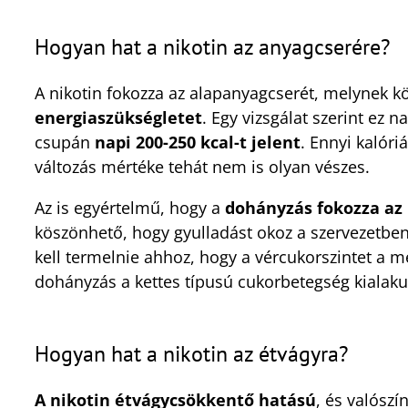
Hogyan hat a nikotin az anyagcserére?
A nikotin fokozza az alapanyagcserét, melynek 
energiaszükségletet
. Egy vizsgálat szerint ez 
csupán
napi 200-250 kcal-t jelent
. Ennyi kalóri
változás mértéke tehát nem is olyan vészes.
Az is egyértelmű, hogy a
dohányzás fokozza az 
köszönhető, hogy gyulladást okoz a szervezetben.
kell termelnie ahhoz, hogy a vércukorszintet a 
dohányzás a kettes típusú cukorbetegség kialakul
Hogyan hat a nikotin az étvágyra?
A nikotin étvágycsökkentő hatású
, és valószí