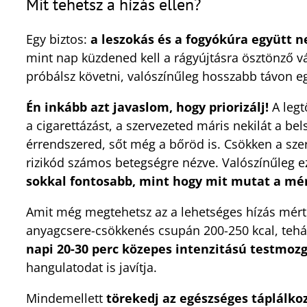
Mit tehetsz a hízás ellen?
Egy biztos:
a leszokás és a fogyókúra együtt 
mint nap küzdened kell a rágyújtásra ösztönző v
próbálsz követni, valószínűleg hosszabb távon eg
Én inkább azt javaslom, hogy priorizálj!
A legt
a cigarettázást, a szervezeted máris nekilát a bels
érrendszered, sőt még a bőröd is. Csökken a sze
rizikód számos betegségre nézve. Valószínűleg ez
sokkal fontosabb, mint hogy mit mutat a mér
Amit még megtehetsz az a lehetséges hízás mérté
anyagcsere-csökkenés csupán 200-250 kcal, teh
napi 20-30 perc közepes intenzitású testmozg
hangulatodat is javítja.
Mindemellett
törekedj az egészséges táplálko