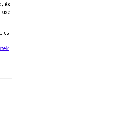
d, és
plusz
t
, és
ítek