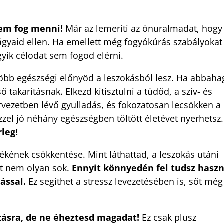
nem fog menni!
Már az lemeríti az önuralmadat, hogy
ágyaid ellen. Ha emellett még fogyókúrás szabályokat 
yik célodat sem fogod elérni.
öbb egészségi előnyöd a leszokásból lesz. Ha abbah
ő takarításnak. Elkezd kitisztulni a tüdőd, a szív- és
rvezetben lévő gyulladás, és fokozatosan lecsökken a
zel jó néhány egészségben töltött életévet nyerhetsz
leg!
kének csökkentése. Mint láthattad, a leszokás utáni
át nem olyan sok.
Ennyit könnyedén fel tudsz haszn
ással.
Ez segíthet a stressz levezetésében is, sőt még
zásra, de ne éheztesd magadat!
Ez csak plusz