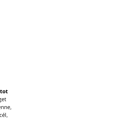
tot
get
enne,
cél,