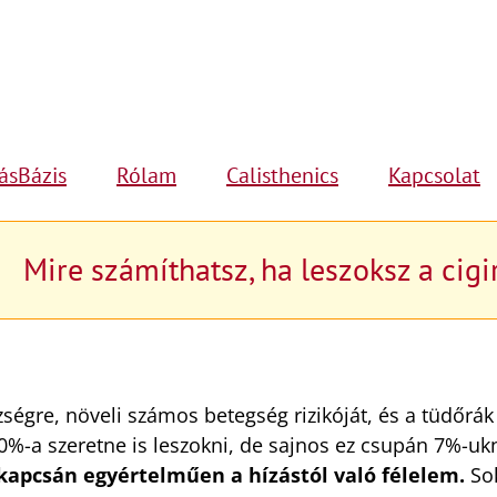
ásBázis
Rólam
Calisthenics
Kapcsolat
Mire számíthatsz, ha leszoksz a cigi
égre, növeli számos betegség rizikóját, és a tüdőrák
0%-a szeretne is leszokni, de sajnos ez csupán 7%-uk
kapcsán egyértelműen a hízástól való félelem.
So