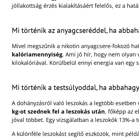
jóllakottság érzés kialakításáért felelős, ez a ha
Mi történik az anyagcseréddel, ha abba
Mivel megszűnik a nikotin anyagcsere-fokozó ha
kalóriamennyiség
. Ami jó hír, hogy nem olyan
kilokalóriával. Körülbelül ennyi energia van egy
Mi történik a testsúlyoddal, ha abbahag
A dohányzásról való leszokás a legtöbb esetben v
kg-ot szednek fel a leszokás után
, főképp az 
jóval többet. Egy vizsgálatban a leszokók 13%-a t
A különféle leszokást segítő eszközök, mint példá