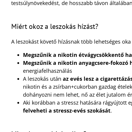
testsúlynövekedést, de hosszabb távon általába
Miért okoz a leszokás hízást?
A leszokást követő hízásnak több lehetséges oka
Megszűnik a nikotin étvágycsökkentő h
Megszűnik a nikotin anyagcsere-fokozó 
energiafelhasználás
A leszokás után
az evés lesz a cigarettázá
nikotin és a zsírban+cukorban gazdag ételek
dohányozni nem lehet, nő az élet jutalom ér
Aki korábban a stressz hatására rágyújtott eg
felveheti a stressz-evés szokását
.