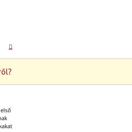
ről?
 első
nak
kakat