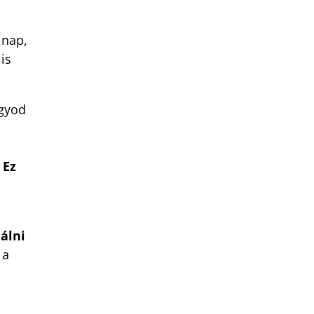
 nap,
is
agyod
.
Ez
álni
 a