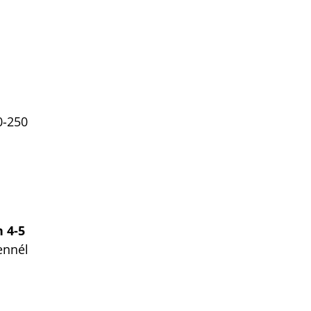
0-250
 4-5
ennél