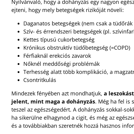
Nyilvánvaló, hogy a dohányzás egy nagyon egészs
ejteni, hogy mely betegségek rizikóját növeli:
Daganatos betegségek (nem csak a tüdőrák
Szív- és érrendszeri betegségek (pl. szívinfar
Kettes típusú cukorbetegség
Krónikus obstruktív tüdőbetegség (=COPD)
Férfiaknál erekciós zavarok
Nőknél meddőségi problémák
Terhesség alatt több komplikáció, a magzat
Csontritkulás
Mindezek fényében azt mondhatjuk,
a leszokás
jelent, mint maga a dohányzás
. Még ha fel is
teszel az egészségedért. A dohányzás sokkal-sokk
ha sikerülne elhagynod a cigit, és még az egészsé
és a továbbiakban szeretnék hozzá hasznos infor