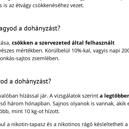
tás is az étvágy csökkenéséhez vezet.
hagyod a dohányzást?
tása,
csökken a szervezeted által felhasznált
 vészes mértékben. Körülbelül 10%-kal, vagyis napi 20
 sonkás-sajtos zsemlében.
yod a dohányzást?
alóban hízással jár. A vizsgálatok szerint
a legtöbben
első három hónapban. Sajnos olyanok is vannak, akik 
öbb, mint 10 kg-ot hízott.
ul a nikotin-tapasz és a nikotinos rágó késleltetheti a