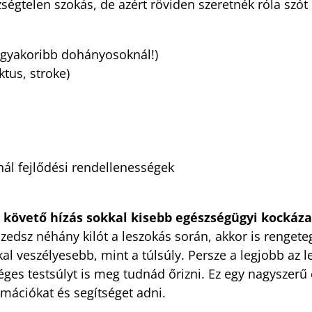
égtelen szokás, de azért röviden szeretnék róla szót
 gyakoribb dohányosoknál!)
ktus, stroke)
nál fejlődési rendellenességek
t követő hízás sokkal kisebb egészségügyi kockáza
 szedsz néhány kilót a leszokás során, akkor is rengete
al veszélyesebb, mint a túlsúly. Persze a legjobb az l
ges testsúlyt is meg tudnád őrizni. Ez egy nagyszerű 
mációkat és segítséget adni.