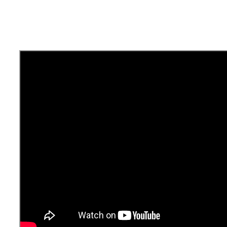
Pődör-Novák Réka
által
|
2018-11-14T10:47:12+01:00
2018, október
5
|
Ajánlott bejegyzések