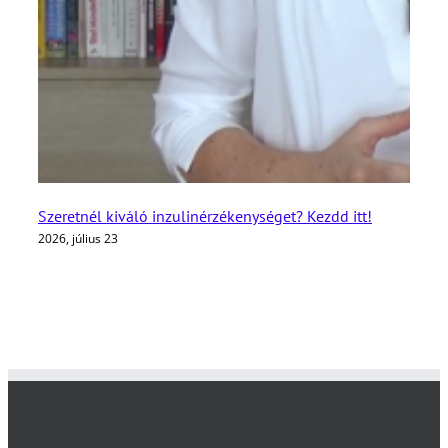
Szeretnél kiváló inzulinérzékenységet? Kezdd itt!
2026, július 23