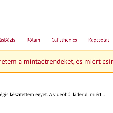
ásBázis
Rólam
Calisthenics
Kapcsolat
etem a mintaétrendeket, és miért csi
is készítettem egyet. A videóból kiderül, miért…