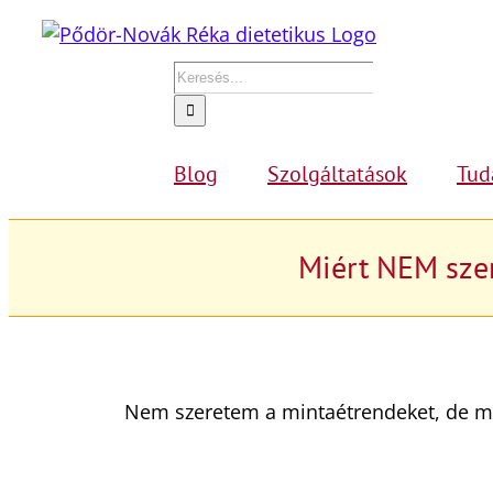
Kihagyás
Keresés...
Blog
Szolgáltatások
Tud
Miért NEM szer
Nem szeretem a mintaétrendeket, de még