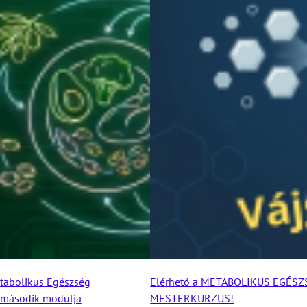
tabolikus Egészség
Elérhető a METABOLIKUS EGÉSZ
 második modulja
MESTERKURZUS!