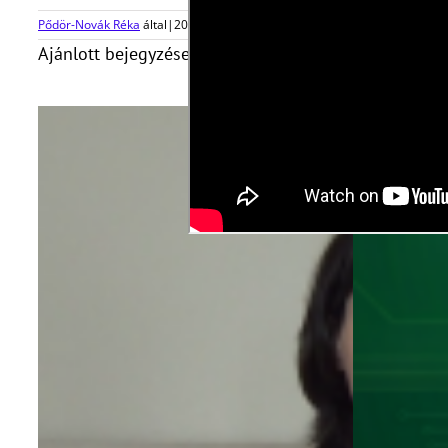
Pődör-Novák Réka
által
|
2018-11-21T15:32:50+01:00
2018, november 6
|
Ajánlott bejegyzések