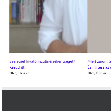
Szeretnél kiváló inzulinérzékenységet?
Miért zárom l
Kezdd itt!
És mi lesz az
2026, július 23
2026, február 13