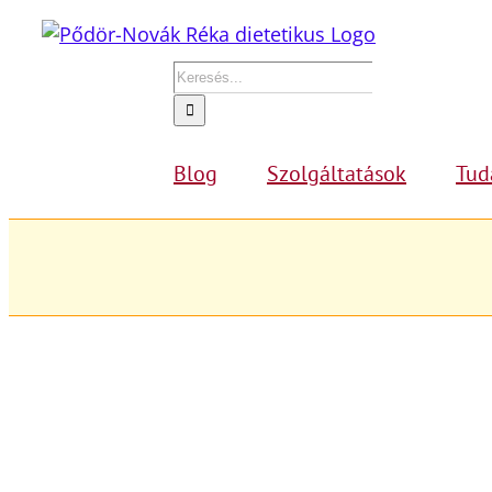
Kihagyás
Keresés...
Blog
Szolgáltatások
Tud