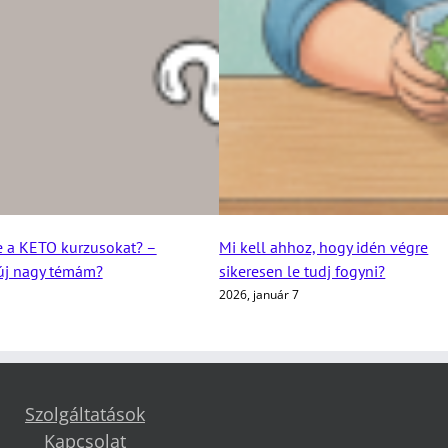
e a KETO kurzusokat? –
Mi kell ahhoz, hogy idén végre
 új nagy témám?
sikeresen le tudj fogyni?
2026, január 7
Szolgáltatások
Kapcsolat