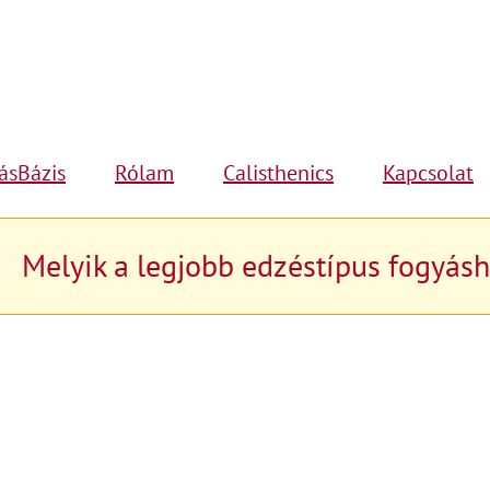
ásBázis
Rólam
Calisthenics
Kapcsolat
Melyik a legjobb edzéstípus fogyás