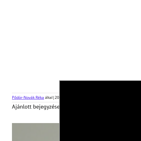
Pődör-Novák Réka
által
|
2024-08-18T12:01:29+02:00
2024, augusztus 18
|
Ajánlott bejegyzések