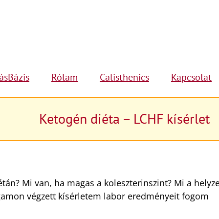
ásBázis
Rólam
Calisthenics
Kapcsolat
Ketogén diéta – LCHF kísérlet
étán? Mi van, ha magas a koleszterinszint? Mi a helyze
magamon végzett kísérletem labor eredményeit fogom