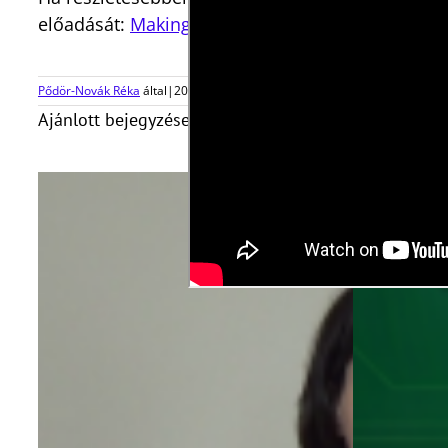
előadását:
Making Sense of LDL
Pődör-Novák Réka
által
|
2018-12-05T19:23:39+01:00
2018, december 5
|
Ajánlott bejegyzések