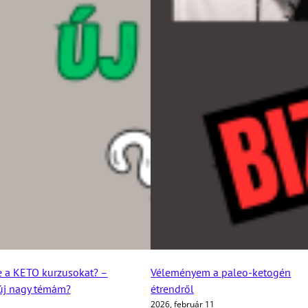
e a KETO kurzusokat? –
Véleményem a paleo-ketogén
 új nagy témám?
étrendről
2026, február 11