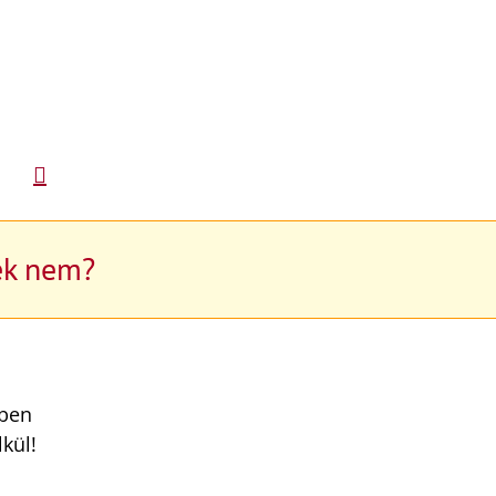
ek nem?
kben
kül!