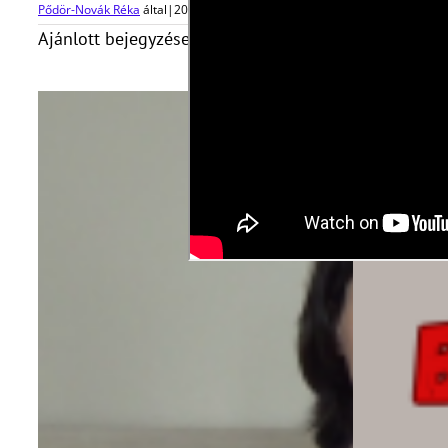
Pődör-Novák Réka
által
|
2019-03-29T16:15:10+01:00
2019, március 29
|
Ajánlott bejegyzések