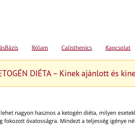
ásBázis
Rólam
Calisthenics
Kapcsolat
TOGÉN DIÉTA – Kinek ajánlott és kin
ehet nagyon hasznos a ketogén diéta, milyen esete
g fokozott óvatosságra. Mindezt a teljesség igénye nél