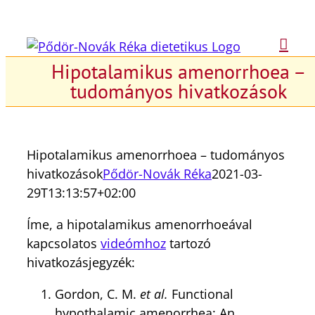
Kihagyás
Hipotalamikus amenorrhoea –
tudományos hivatkozások
Hipotalamikus amenorrhoea – tudományos
hivatkozások
Pődör-Novák Réka
2021-03-
29T13:13:57+02:00
Íme, a hipotalamikus amenorrhoeával
kapcsolatos
videómhoz
tartozó
hivatkozásjegyzék:
Gordon, C. M.
et al.
Functional
hypothalamic amenorrhea: An