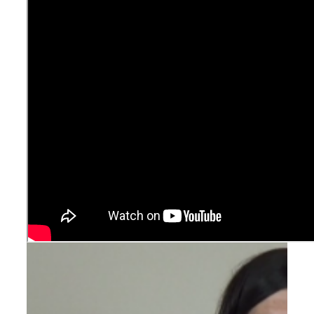
Pődör-Novák Réka
által
|
2024-08-18T11:54:30+02:00
2024,
augusztus 18
|
Ajánlott bejegyzések