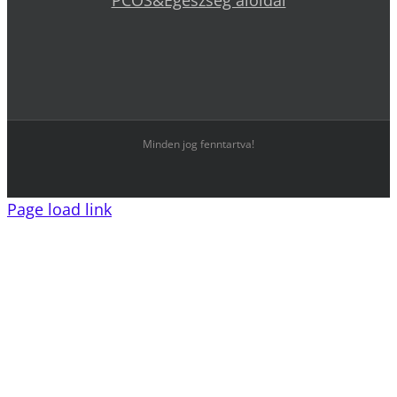
PCOS&Egészség aloldal
Minden jog fenntartva!
Page load link