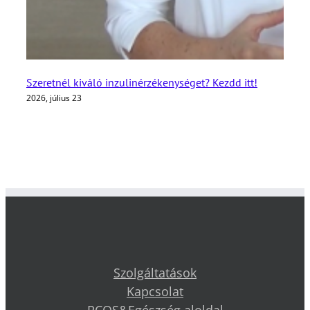
Szeretnél kiváló inzulinérzékenységet? Kezdd itt!
2026, július 23
Szolgáltatások
Kapcsolat