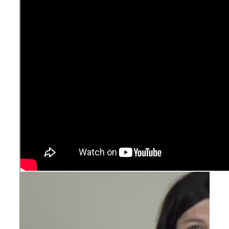
Pődör-Novák Réka
által
|
2026-05-12T14:11:25+02:00
2026, május
12
|
Ajánlott bejegyzések