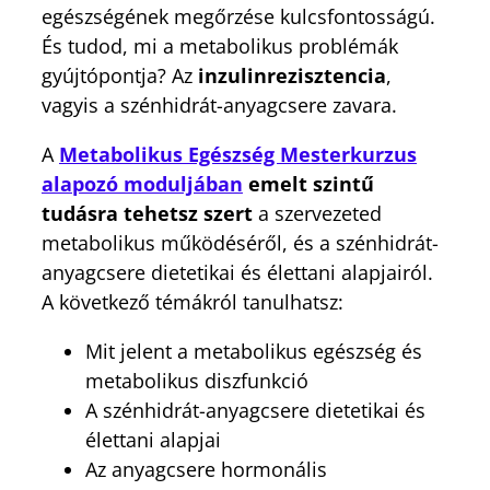
egészségének megőrzése kulcsfontosságú.
És tudod, mi a metabolikus problémák
gyújtópontja? Az
inzulinrezisztencia
,
vagyis a szénhidrát-anyagcsere zavara.
A
Metabolikus Egészség Mesterkurzus
alapozó moduljában
emelt szintű
tudásra tehetsz szert
a szervezeted
metabolikus működéséről, és a szénhidrát-
anyagcsere dietetikai és élettani alapjairól.
A következő témákról tanulhatsz:
Mit jelent a metabolikus egészség és
metabolikus diszfunkció
A szénhidrát-anyagcsere dietetikai és
élettani alapjai
Az anyagcsere hormonális