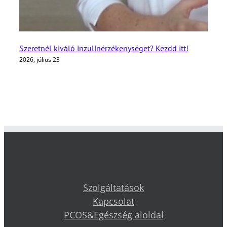
Szeretnél kiváló inzulinérzékenységet? Kezdd itt!
2026, július 23
Szolgáltatások
Kapcsolat
PCOS&Egészség aloldal