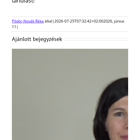
tanulást!
Pődör-Novák Réka
által
|
2026-07-25T07:32:42+02:00
2026, június
11
|
Ajánlott bejegyzések