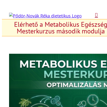
Kihagyás
Elérhető a Metabolikus Egészsé
Mesterkurzus második modulja