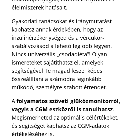
élelmiszerek hatásait.
Gyakorlati tanácsokat és iránymutatást
kaphatsz annak érdekében, hogy az
inzulinérzékenységed és a vércukor-
szabályozásod a lehető legjobb legyen.
Nincs univerzális „csodadiéta”! Olyan
ismereteket sajátíthatsz el, amelyek
segítségével Te magad leszel képes
összeállítani a számodra leginkább
működő, személyre szabott étrendet.
A
folyamatos szöveti glükózmonitorról,
vagyis a CGM eszközről is tanulhatsz
.
Megismerheted az optimális célértékeket,
és segítséget kaphatsz az CGM-adatok
értékeléséhez is.