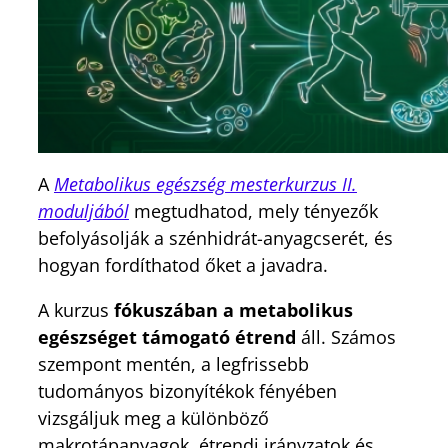
A
Metabolikus egészség mesterkurzus II.
moduljából
megtudhatod, mely tényezők
befolyásolják a szénhidrát-anyagcserét, és
hogyan fordíthatod őket a javadra.
A kurzus
fókuszában a metabolikus
egészséget támogató étrend
áll. Számos
szempont mentén, a legfrissebb
tudományos bizonyítékok fényében
vizsgáljuk meg a különböző
makrotápanyagok, étrendi irányzatok és