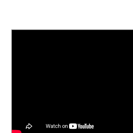
További információk és megrendelés
itt:
KETO TUDÁSBÁZIS
Pődör-Novák Réka
által
|
2019-02-08T12:38:35+01:00
2019, február
8
|