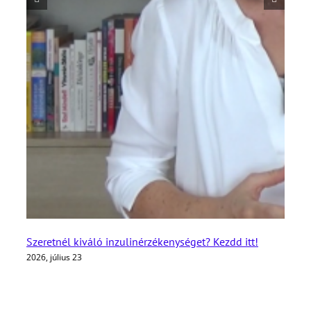
Szeretnél kiváló inzulinérzékenységet? Kezdd itt!
2026, július 23