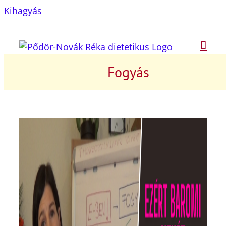
Kihagyás
Fogyás