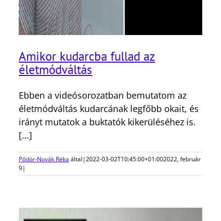
Amikor kudarcba fullad az
életmódváltás
Ebben a videósorozatban bemutatom az
életmódváltás kudarcának legfőbb okait, és
irányt mutatok a buktatók kikerüléséhez is.
[...]
Pődör-Novák Réka
által
|
2022-03-02T10:45:00+01:00
2022, február
9
|