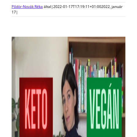
Pődör-Novák Réka
által
|
2022-01-17T17:19:11+01:00
2022, január
17
|