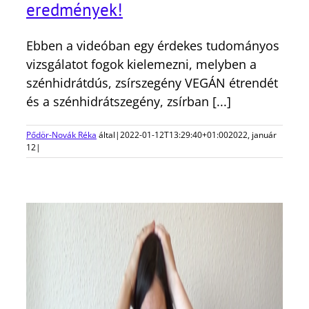
eredmények!
Ebben a videóban egy érdekes tudományos
vizsgálatot fogok kielemezni, melyben a
szénhidrátdús, zsírszegény VEGÁN étrendét
és a szénhidrátszegény, zsírban [...]
Pődör-Novák Réka
által
|
2022-01-12T13:29:40+01:00
2022, január
12
|