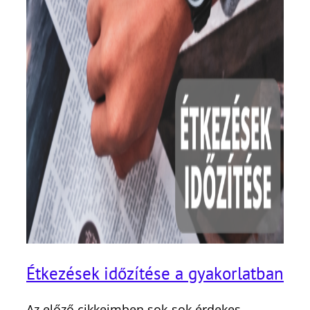
Étkezések időzítése a gyakorlatban
Az előző cikkeimben sok-sok érdekes