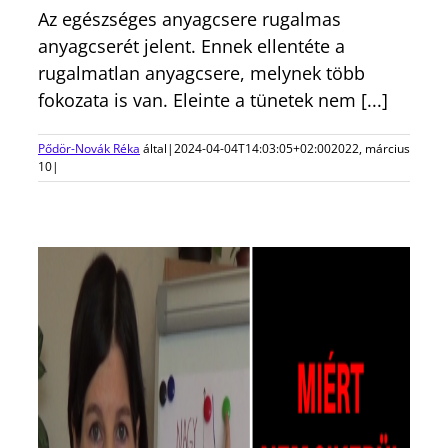
Az egészséges anyagcsere rugalmas
anyagcserét jelent. Ennek ellentéte a
rugalmatlan anyagcsere, melynek több
fokozata is van. Eleinte a tünetek nem [...]
Pődör-Novák Réka
által
|
2024-04-04T14:03:05+02:00
2022, március
10
|