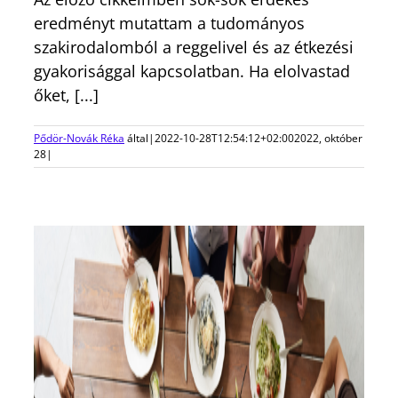
eredményt mutattam a tudományos
szakirodalomból a reggelivel és az étkezési
gyakorisággal kapcsolatban. Ha elolvastad
őket, [...]
Pődör-Novák Réka
által
|
2022-10-28T12:54:12+02:00
2022, október
28
|