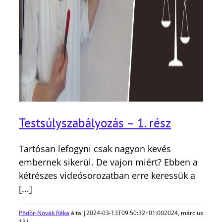
Testsúlyszabályozás – 1. rész
Tartósan lefogyni csak nagyon kevés
embernek sikerül. De vajon miért? Ebben a
kétrészes videósorozatban erre keressük a
[...]
Pődör-Novák Réka
által
|
2024-03-13T09:50:32+01:00
2024, március
13
|