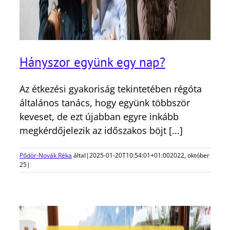
Hányszor együnk egy nap?
Az étkezési gyakoriság tekintetében régóta
általános tanács, hogy együnk többször
keveset, de ezt újabban egyre inkább
megkérdőjelezik az időszakos böjt [...]
Pődör-Novák Réka
által
|
2025-01-20T10:54:01+01:00
2022, október
25
|