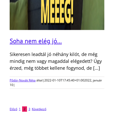
Soha nem elég jó…
Sikeresen leadtál jó néhány kilót, de még
mindig nem vagy magaddal elégedett? Úgy
érzed, még többet kellene fogynod, de [...]
Pődör-Novák Réka
által
|
2022-01-10T17:45:40+01:00
2022, január
10
|
Előző
1
2
3
Következő