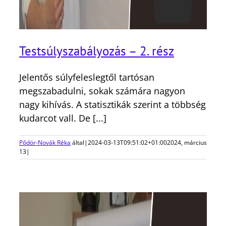
Testsúlyszabályozás – 2. rész
Jelentős súlyfeleslegtől tartósan
megszabadulni, sokak számára nagyon
nagy kihívás. A statisztikák szerint a többség
kudarcot vall. De [...]
Pődör-Novák Réka
által
|
2024-03-13T09:51:02+01:00
2024, március
13
|