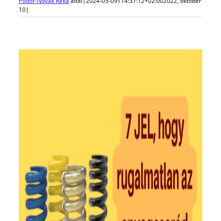
Pődör-Novák Réka
által
|
2024-05-09T14:37:12+02:00
2022, október
10
|