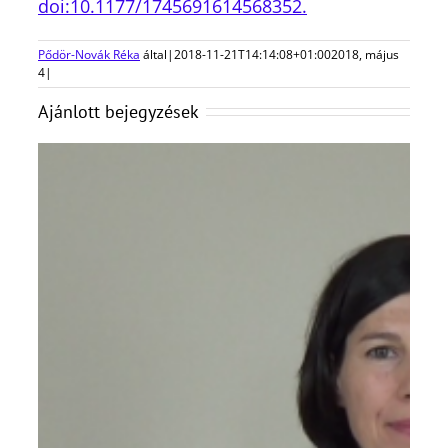
doi:10.1177/1745691614568352.
Pődör-Novák Réka
által
|
2018-11-21T14:14:08+01:00
2018, május
4
|
Ajánlott bejegyzések