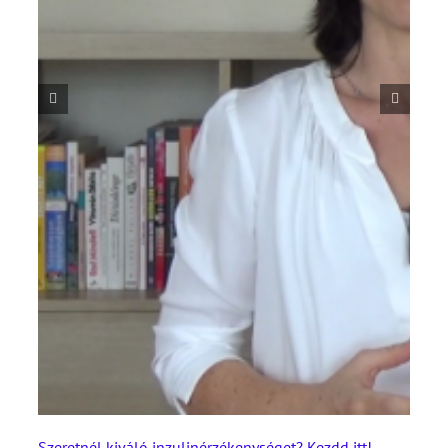
Szeretnél kiváló inzulinérzékenységet? Kezdd itt!