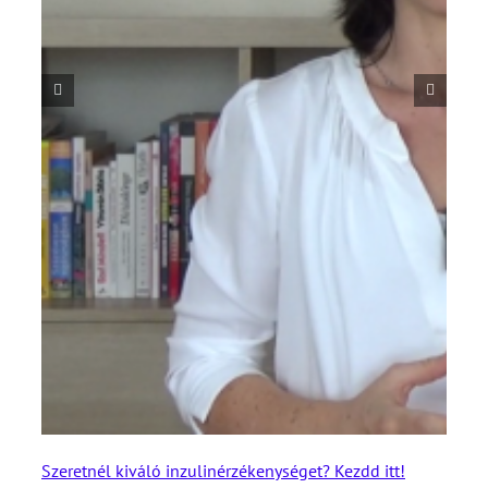
Szeretnél kiváló inzulinérzékenységet? Kezdd itt!