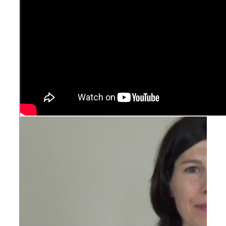
Pődör-Novák Réka
által
|
2018-11-14T11:02:37+01:00
2018, január
23
|
Ajánlott bejegyzések