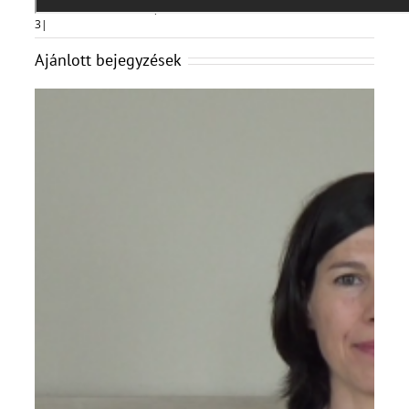
Pődör-Novák Réka
által
|
2019-02-03T09:56:00+01:00
2019, február
3
|
Ajánlott bejegyzések