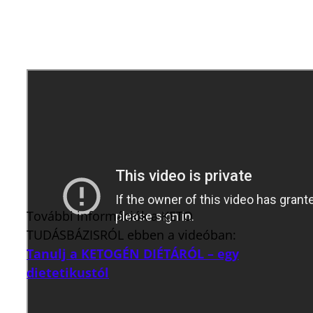
További információk a KETO
TUDÁSBÁZISRÓL ebben a videóban:
Tanulj a KETOGÉN DIÉTÁRÓL – egy
dietetikustól