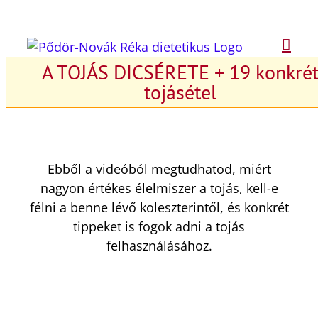
Kihagyás
A TOJÁS DICSÉRETE + 19 konkré
tojásétel
Ebből a videóból megtudhatod, miért
nagyon értékes élelmiszer a tojás, kell-e
félni a benne lévő koleszterintől, és konkrét
tippeket is fogok adni a tojás
felhasználásához.