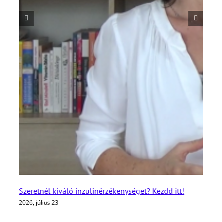
Szeretnél kiváló inzulinérzékenységet? Kezdd itt!
2026, július 23