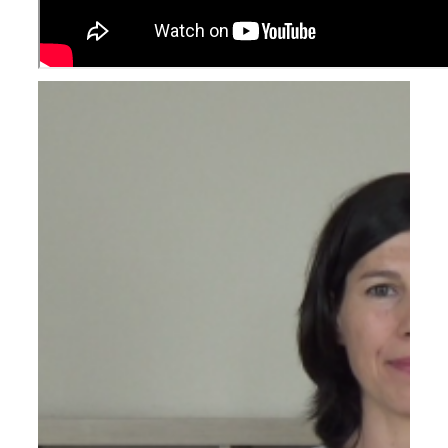
szeptember 23
|
Ajánlott bejegyzések