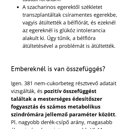
A szacharinos egerektől székletet
transzplantáltak csíramentes egerekbe,
vagyis átültették a bélflórát, és ezeknél
az egereknél is glükóz intolerancia
alakult ki. Úgy tűnik, a bélflóra
átültetésével a problémát is átültették.
Embereknél is van összefüggés?
Igen. 381 nem-cukorbeteg résztvevő adatait
vizsgálták, és
pozitív összefüggést
találtak a mesterséges édesítőszer
fogyasztás és számos metabolikus
szindrómára jellemző paraméter között
.
Pl. nagyobb derék-csípő arány, magasabb