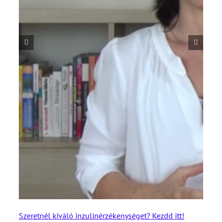
Szeretnél kiváló inzulinérzékenységet? Kezdd itt!