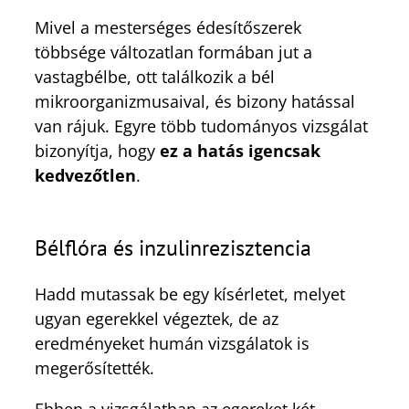
Mivel a mesterséges édesítőszerek
többsége változatlan formában jut a
vastagbélbe, ott találkozik a bél
mikroorganizmusaival, és bizony hatással
van rájuk. Egyre több tudományos vizsgálat
bizonyítja, hogy
ez a hatás igencsak
kedvezőtlen
.
Bélflóra és inzulinrezisztencia
Hadd mutassak be egy kísérletet, melyet
ugyan egerekkel végeztek, de az
eredményeket humán vizsgálatok is
megerősítették.
Ebben a vizsgálatban az egereket két