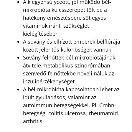
A kiegyensúlyozott, jól működő bél-
mikrobióta kulcsszerepet tölt be a
hatékony emésztésben, sőt egyes
vitaminok iránti szükséglet
kielégítésében
A sovány és elhízott emberek bélflórája
között jelentős különbségek vannak
Sovány felnőttek bél-mikrobiótájának
átvitele metabolikus szindrómában
szenvedő felnőttekbe növeli náluk az
inzulinérzékenységet
A bél-mikrobióta kapcsolatban lehet az
idült gyulladásos, valamint az
autoimmun betegségekkel. Pl. Crohn-
betegség, colitis ulcerosa, rheumatoid
arthritis