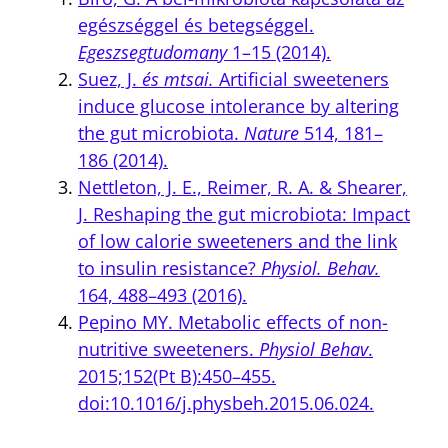
egészséggel és betegséggel.
Egeszsegtudomany
1–15 (2014).
Suez, J.
és mtsai.
Artificial sweeteners
induce glucose intolerance by altering
the gut microbiota.
Nature
514, 181–
186 (2014).
Nettleton, J. E., Reimer, R. A. & Shearer,
J. Reshaping the gut microbiota: Impact
of low calorie sweeteners and the link
to insulin resistance?
Physiol. Behav.
164, 488–493 (2016).
Pepino MY. Metabolic effects of non-
nutritive sweeteners.
Physiol Behav
.
2015;152(Pt B):450–455.
doi:10.1016/j.physbeh.2015.06.024.