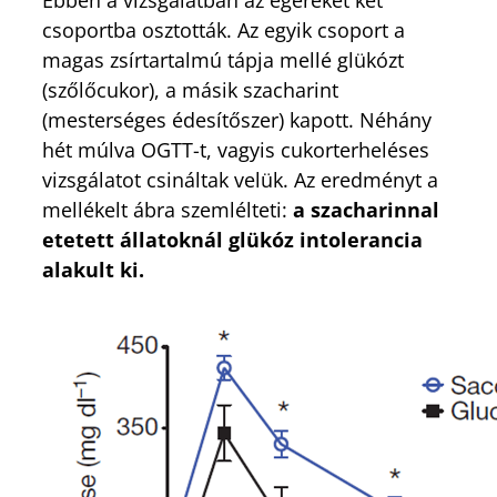
csoportba osztották. Az egyik csoport a
magas zsírtartalmú tápja mellé glükózt
(szőlőcukor), a másik szacharint
(mesterséges édesítőszer) kapott. Néhány
hét múlva OGTT-t, vagyis cukorterheléses
vizsgálatot csináltak velük. Az eredményt a
mellékelt ábra szemlélteti:
a szacharinnal
etetett állatoknál glükóz intolerancia
alakult ki.