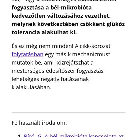
fogyasztása a bél-mikrobióta
kedvezőtlen változásához vezethet,
melynek következtében csökkent glükóz
tolerancia alakulhat ki.
És ez még nem minden! A cikk-sorozat
folytatásban
egy másik mechanizmust
mutatok be, ami közrejátszhat a
mesterséges édesítőszer fogyasztás
lehetséges negatív hatásainak
kialakulásában.
Felhasznált irodalom:
Bíró, G. A bél-mikrobióta kapcsolata az