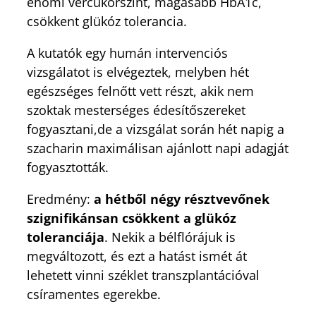
éhomi vércukorszint, magasabb HbA1c,
csökkent glükóz tolerancia.
A kutatók egy humán intervenciós
vizsgálatot is elvégeztek, melyben hét
egészséges felnőtt vett részt, akik nem
szoktak mesterséges édesítőszereket
fogyasztani,de a vizsgálat során hét napig a
szacharin maximálisan ajánlott napi adagját
fogyasztották.
Eredmény:
a hétből négy résztvevőnek
szignifikánsan csökkent a glükóz
toleranciája
. Nekik a bélflórájuk is
megváltozott, és ezt a hatást ismét át
lehetett vinni széklet transzplantációval
csíramentes egerekbe.