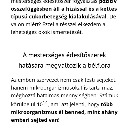
mesterséges édesítőszer fogyasztás
pozitív
összefüggésben áll a hízással és a kettes
típusú cukorbetegség kialakulásával
. De
vajon miért? Ezzel a résszel elkezdem a
lehetséges okok ismertetését.
A mesterséges édesítőszerek
hatására megváltozik a bélflóra
Az emberi szervezet nem csak testi sejteket,
hanem mikroorganizmusokat is tartalmaz,
méghozzá hatalmas mennyiségben. Számuk
14
körülbelül 10
, ami azt jelenti, hogy
több
mikroorganizmus él benned, mint ahány
emberi sejted van!