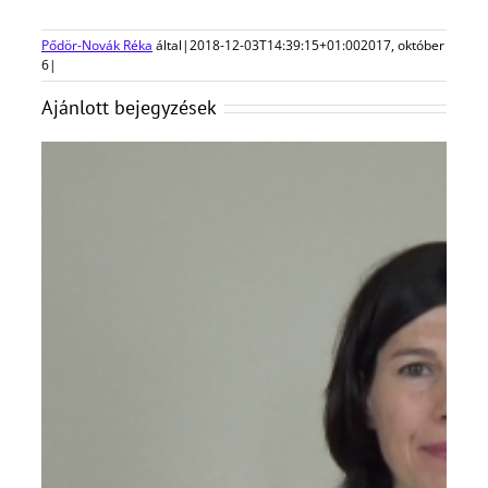
Pődör-Novák Réka
által
|
2018-12-03T14:39:15+01:00
2017, október
6
|
Ajánlott bejegyzések